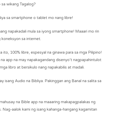
Bibliya
 sa wikang Tagalog?
sa
Tagalog
liya sa smartphone o tablet mo nang libre!
nang napakadali mula sa iyong smartphone! Maaari mo rin
ng koneksyon sa internet.
a ito, 100% libre, espesyal na ginawa para sa mga Pilipino!
n na app na may napakagandang disenyo’t nagpapahintulot
ga libro at bersikulo nang napakabilis at madali.
ay isang Audio na Bibliya. Pakinggan ang Banal na salita sa
mahusay na Bible app na maaaring makapagpalakas ng
os. Nag-aalok kami ng isang kahanga-hangang kagamitan