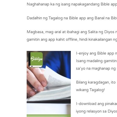
Naghahanap ka ng isang napakagandang Bible app
Dadalhin ng Tagalog na Bible app ang Banal na Bib
Magbasa, mag-aral at ibahagi ang Salita ng Diyos 
gamitin ang app kahit offline, hindi kinakailangan 
I-enjoy ang Bible app n
Isang madaling gamiti
sa’yo na maghanap ng m
Bilang karagdagan, ito 
wikang Tagalog!
I-download ang pinaka
iyong relasyon sa Diy