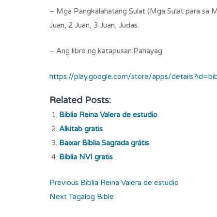
– Mga Pangkalahatang Sulat (Mga Sulat para sa M
Juan, 2 Juan, 3 Juan, Judas.
– Ang libro ng katapusan:Pahayag
https://play.google.com/store/apps/details?id=bi
Related Posts:
Biblia Reina Valera de estudio
Alkitab gratis
Baixar Bíblia Sagrada grátis
Biblia NVI gratis
Post
Previous
Previous
Biblia Reina Valera de estudio
Next
post:
Next
Tagalog Bible
navigation
post: