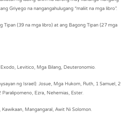
itang Griyego na nangangahulugang “maliit na mga libro”.
ng Tipan (39 na mga libro) at ang Bagong Tipan (27 mga
 Exodo, Levitico, Mga Bilang, Deuteronomio.
sayan ng Israel): Josue, Mga Hukom, Ruth, 1 Samuel, 2
2 Paralipomeno, Ezra, Nehemias, Ester.
t, Kawikaan, Mangangaral, Awit Ni Solomon.