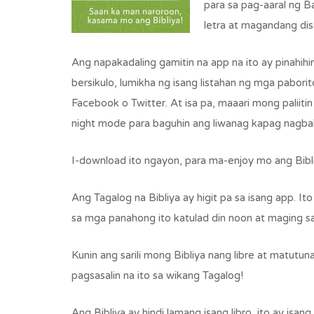
para sa pag-aaral ng B
letra at magandang di
Ang napakadaling gamitin na app na ito ay pinah
bersikulo, lumikha ng isang listahan ng mga pabor
Facebook o Twitter. At isa pa, maaari mong paliitin 
night mode para baguhin ang liwanag kapag nagbab
I-download ito ngayon, para ma-enjoy mo ang Bibl
Ang Tagalog na Bibliya ay higit pa sa isang app. I
sa mga panahong ito katulad din noon at maging sa
Kunin ang sarili mong Bibliya nang libre at matut
pagsasalin na ito sa wikang Tagalog!
Ang Bibliya ay hindi lamang isang libro, ito ay is