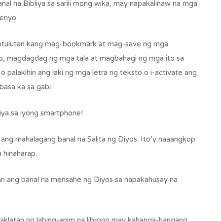
anal na Bibliya sa sarili mong wika, may napakalinaw na mga
senyo.
ihintulutan kang mag-bookmark at mag-save ng mga
ito, magdagdag ng mga tala at magbahagi ng mga ito sa
o palakihin ang laki ng mga letra ng teksto o i-activate ang
asa ka sa gabi.
iya sa iyong smartphone!
to ang mahalagang banal na Salita ng Diyos. Ito’y naaangkop
 hinaharap.
unan ang banal na mensahe ng Diyos sa napakahusay na
ang aklatan ng labing-anim na librong may kahanga-hangang